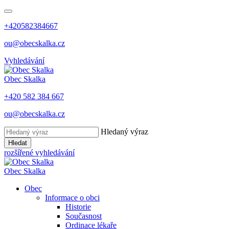
+420582384667
ou@obecskalka.cz
Vyhledávání
Obec
Skalka
+420 582 384 667
ou@obecskalka.cz
Hledaný výraz
Hledat
rozšířené vyhledávání
Obec
Skalka
Obec
Informace o obci
Historie
Současnost
Ordinace lékaře