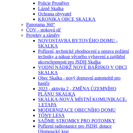
Policie Prostějov
Lázně Skalka
Ochrana obyvatel
KRONIKA OBCE SKALKA
Panorama 360°
ČOV - stoková síť
Projekty a záměry
NOVOSTAVBA BYTOVÉHO DOMU -
SKALKA
Pořízení, technické zhodnocení a oprava požární
techniky a nákup věcného vybavení a zajištění
akceschopnosti pro JSDH Skalka
VODNÍ NÁDRŽ NOVÉ BAŘISKO V OBCI
SKALKA
Obec Skalka - nový dopravní automobil pro
hasiče
2023 - aktivita 2 - ZMĚNA ÚZEMNÍHO
PLÁNU SKALKA
SKALKA-NOVÁ MÍSTNÍ KOMUNIKACE-
1.ETAPA
MODERNIZACE OBECNÍHO DOMU
TÓNY LESA
SAĎME STROMKY PRO POTOMKY
Pořízení radiostanice pro JSDH, dotace
Olomoucký kraj