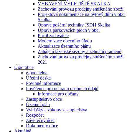
VYBAVENÍ VÝLETIŠTĚ SKALKA
Zachování provozu prodejny smíšeného zboží
Projektová dokumentace na bytový dům v obci
Skalka.
Oprava požární techniky JSDH Skalka
Úprava parkovacích ploch v obci
Profil zadavatele
Modernizace obecního úřadu
Aktualizace územního plánu
Zahájení lázeňské sezony a žehnání pramenů
Zachování provozu prodejny smíšeného zboží
2021
Úřad obce
e-podatelna
Úřední deska
Povinné informace
Pověřenec pro ochranu osobních údajů
Informace pro občany
Zastupitelstvo obce
Územní plán
Vyhlášky a zákony zastupitelstva
Rozpočet
Závěrečný účet
Dokumenty obce
Aktuálně