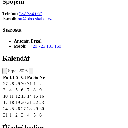
Spojení
Telefon:
582 384 667
E-mail:
ou@obecskalka.cz
Starosta
Antonín Frgal
Mobil:
+420 725 131 160
Kalendář
Srpen
2026
Po
Út
St
Čt
Pá
So
Ne
27
28
29
30
31
1
2
3
4
5
6
7
8
9
10
11
12
13
14
15
16
17
18
19
20
21
22
23
24
25
26
27
28
29
30
31
1
2
3
4
5
6
Úřední hodiny