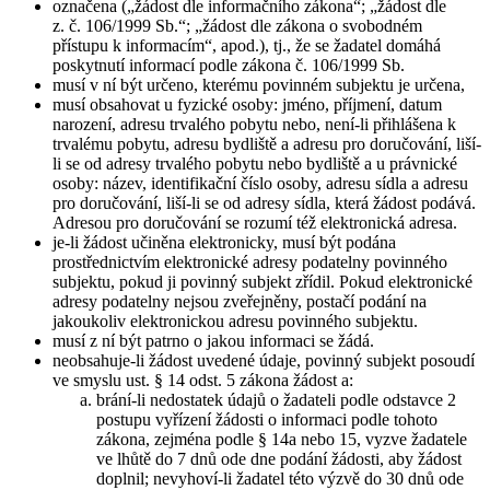
označena („žádost dle informačního zákona“; „žádost dle
z. č. 106/1999 Sb.“; „žádost dle zákona o svobodném
přístupu k informacím“, apod.), tj., že se žadatel domáhá
poskytnutí informací podle zákona č. 106/1999 Sb.
musí v ní být určeno, kterému povinném subjektu je určena,
musí obsahovat u fyzické osoby: jméno, příjmení, datum
narození, adresu trvalého pobytu nebo, není-li přihlášena k
trvalému pobytu, adresu bydliště a adresu pro doručování, liší-
li se od adresy trvalého pobytu nebo bydliště a u právnické
osoby: název, identifikační číslo osoby, adresu sídla a adresu
pro doručování, liší-li se od adresy sídla, která žádost podává.
Adresou pro doručování se rozumí též elektronická adresa.
je-li žádost učiněna elektronicky, musí být podána
prostřednictvím elektronické adresy podatelny povinného
subjektu, pokud ji povinný subjekt zřídil. Pokud elektronické
adresy podatelny nejsou zveřejněny, postačí podání na
jakoukoliv elektronickou adresu povinného subjektu.
musí z ní být patrno o jakou informaci se žádá.
neobsahuje-li žádost uvedené údaje, povinný subjekt posoudí
ve smyslu ust. § 14 odst. 5 zákona žádost a:
brání-li nedostatek údajů o žadateli podle odstavce 2
postupu vyřízení žádosti o informaci podle tohoto
zákona, zejména podle § 14a nebo 15, vyzve žadatele
ve lhůtě do 7 dnů ode dne podání žádosti, aby žádost
doplnil; nevyhoví-li žadatel této výzvě do 30 dnů ode