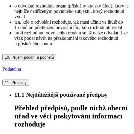
o odvolání rozhoduje orgán (příslušný krajský úřad), který je
nejblíže nadřízeným povinného subjektu, který rozhodnutí
vydal
ten, kdo o odvolání rozhoduje, tak musí učinit ve lhůtě do
15 dnů od předložení odvolání tím, kdo rozhodnutí vydal
proti rozhodnutí odvolacího orgánu se již nelze odvolat. Lze
však podat návrh na přezkoumání takového rozhodnutí
u příslušného soudu.
10.
Příjem podání a podnětů
Podatelna
11.
Předpisy
11.1
Nejdůležitější používané předpisy
Přehled předpisů, podle nichž obecní
úřad ve věci poskytování informací
rozhoduje