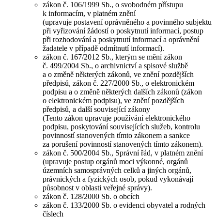
zákon č. 106/1999 Sb., o svobodném přístupu
k informacím, v platném znění
(upravuje postavení oprávněného a povinného subjektu
při vyřizování žádostí o poskytnutí informací, postup
při rozhodování a poskytnutí informací a oprávnění
žadatele v případě odmítnutí informací).
zákon č. 167/2012 Sb., kterým se mění zákon
č. 499/2004 Sb., o archivnictví a spisové službě
a o změně některých zákonů, ve znění pozdějších
předpisů, zákon č. 227/2000 Sb., o elektronickém
podpisu a o změně některých dalších zákonů (zákon
o elektronickém podpisu), ve znění pozdějších
předpisů, a další související zákony
(Tento zákon upravuje používání elektronického
podpisu, poskytování souvisejících služeb, kontrolu
povinností stanovených tímto zákonem a sankce
za porušení povinností stanovených tímto zákonem).
zákon č. 500/2004 Sb., Správní řád, v platném znění
(upravuje postup orgánů moci výkonné, orgánů
územních samosprávných celků a jiných orgánů,
právnických a fyzických osob, pokud vykonávají
působnost v oblasti veřejné správy).
zákon č. 128/2000 Sb. o obcích
zákon č. 133/2000 Sb. o evidenci obyvatel a rodných
číslech