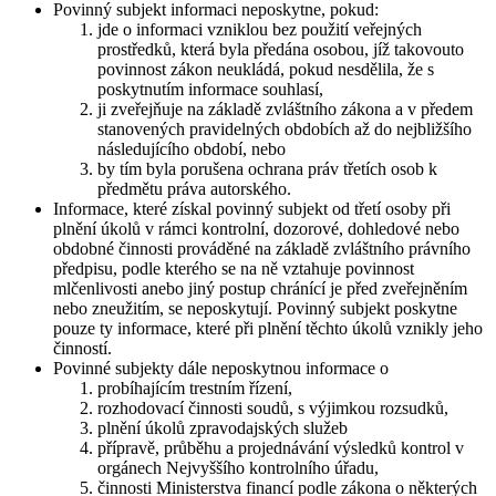
Povinný subjekt informaci neposkytne, pokud:
jde o informaci vzniklou bez použití veřejných
prostředků, která byla předána osobou, jíž takovouto
povinnost zákon neukládá, pokud nesdělila, že s
poskytnutím informace souhlasí,
ji zveřejňuje na základě zvláštního zákona a v předem
stanovených pravidelných obdobích až do nejbližšího
následujícího období, nebo
by tím byla porušena ochrana práv třetích osob k
předmětu práva autorského.
Informace, které získal povinný subjekt od třetí osoby při
plnění úkolů v rámci kontrolní, dozorové, dohledové nebo
obdobné činnosti prováděné na základě zvláštního právního
předpisu, podle kterého se na ně vztahuje povinnost
mlčenlivosti anebo jiný postup chránící je před zveřejněním
nebo zneužitím, se neposkytují. Povinný subjekt poskytne
pouze ty informace, které při plnění těchto úkolů vznikly jeho
činností.
Povinné subjekty dále neposkytnou informace o
probíhajícím trestním řízení,
rozhodovací činnosti soudů, s výjimkou rozsudků,
plnění úkolů zpravodajských služeb
přípravě, průběhu a projednávání výsledků kontrol v
orgánech Nejvyššího kontrolního úřadu,
činnosti Ministerstva financí podle zákona o některých