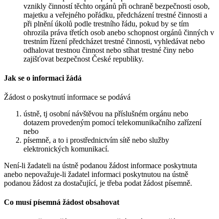
vznikly činností těchto orgánů při ochraně bezpečnosti osob,
majetku a veřejného pořádku, předcházení trestné činnosti a
při plnění úkolů podle trestního řádu, pokud by se tím
ohrozila práva třetích osob anebo schopnost orgánů činných v
trestním řízení předcházet trestné činnosti, vyhledávat nebo
odhalovat trestnou činnost nebo stíhat trestné činy nebo
zajišťovat bezpečnost České republiky.
Jak se o informaci žádá
Žádost o poskytnutí informace se podává
ústně, tj osobní návštěvou na příslušném orgánu nebo
dotazem provedeným pomocí telekomunikačního zařízení
nebo
písemně, a to i prostřednictvím sítě nebo služby
elektronických komunikací.
Není-li žadateli na ústně podanou žádost informace poskytnuta
anebo nepovažuje-li žadatel informaci poskytnutou na ústně
podanou žádost za dostačující, je třeba podat žádost písemně.
Co musí písemná žádost obsahovat