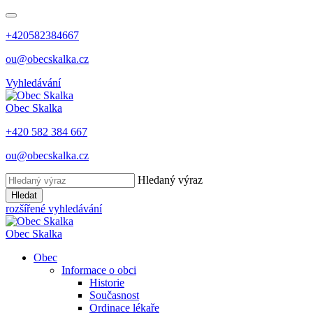
+420582384667
ou@obecskalka.cz
Vyhledávání
Obec
Skalka
+420 582 384 667
ou@obecskalka.cz
Hledaný výraz
Hledat
rozšířené vyhledávání
Obec
Skalka
Obec
Informace o obci
Historie
Současnost
Ordinace lékaře