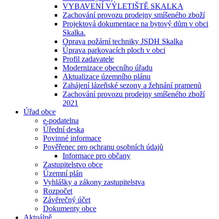
VYBAVENÍ VÝLETIŠTĚ SKALKA
Zachování provozu prodejny smíšeného zboží
Projektová dokumentace na bytový dům v obci
Skalka.
Oprava požární techniky JSDH Skalka
Úprava parkovacích ploch v obci
Profil zadavatele
Modernizace obecního úřadu
Aktualizace územního plánu
Zahájení lázeňské sezony a žehnání pramenů
Zachování provozu prodejny smíšeného zboží
2021
Úřad obce
e-podatelna
Úřední deska
Povinné informace
Pověřenec pro ochranu osobních údajů
Informace pro občany
Zastupitelstvo obce
Územní plán
Vyhlášky a zákony zastupitelstva
Rozpočet
Závěrečný účet
Dokumenty obce
Aktuálně