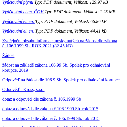
Vyúčtování plynu
Typ: PDF dokument, Velikost: 129.97 kB
Vyúčtování el.en. ČOV
Typ: PDF dokument, Velikost: 1.25 MB
Vyúčtování el. en.
Typ: PDF dokument, Velikost: 66.86 kB
Vyúčtování el. en.
Typ: PDF dokument, Velikost: 44.41 kB
Zveřejnění obsahu informací poskytnutých na žádost dle zákona
č. 106/1999 Sb. ROK 2021 (82.45 kB)
Žádost
žádost na základě zákona 106.99 Sb. Spolek pro odhalování
korupce, 2019
Odpověď na žádost dle 106.9 Sb. Spolek pro odhalování korupce ...
Odpověď - Kross, s.r.o.
dotaz a odpověď dle zákona č. 106.1999 Sb
dotaz a odpověď dle zákona č 106.1999 Sb. rok 2015
dotaz a odpověď dle zákona č. 106.1999 Sb. rok 2015