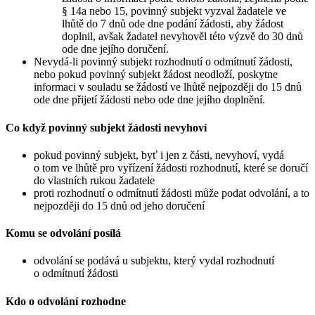
§ 14a nebo 15, povinný subjekt vyzval žadatele ve
lhůtě do 7 dnů ode dne podání žádosti, aby žádost
doplnil, avšak žadatel nevyhověl této výzvě do 30 dnů
ode dne jejího doručení.
Nevydá-li povinný subjekt rozhodnutí o odmítnutí žádosti,
nebo pokud povinný subjekt žádost neodloží, poskytne
informaci v souladu se žádostí ve lhůtě nejpozději do 15 dnů
ode dne přijetí žádosti nebo ode dne jejího doplnění.
Co když povinný subjekt žádosti nevyhoví
pokud povinný subjekt, byť i jen z části, nevyhoví, vydá
o tom ve lhůtě pro vyřízení žádosti rozhodnutí, které se doručí
do vlastních rukou žadatele
proti rozhodnutí o odmítnutí žádosti může podat odvolání, a to
nejpozději do 15 dnů od jeho doručení
Komu se odvolání posílá
odvolání se podává u subjektu, který vydal rozhodnutí
o odmítnutí žádosti
Kdo o odvolání rozhodne