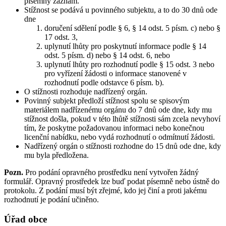
písemný záznam.
Stížnost se podává u povinného subjektu, a to do 30 dnů ode
dne
doručení sdělení podle § 6, § 14 odst. 5 písm. c) nebo §
17 odst. 3,
uplynutí lhůty pro poskytnutí informace podle § 14
odst. 5 písm. d) nebo § 14 odst. 6, nebo
uplynutí lhůty pro rozhodnutí podle § 15 odst. 3 nebo
pro vyřízení žádosti o informace stanovené v
rozhodnutí podle odstavce 6 písm. b).
O stížnosti rozhoduje nadřízený orgán.
Povinný subjekt předloží stížnost spolu se spisovým
materiálem nadřízenému orgánu do 7 dnů ode dne, kdy mu
stížnost došla, pokud v této lhůtě stížnosti sám zcela nevyhoví
tím, že poskytne požadovanou informaci nebo konečnou
licenční nabídku, nebo vydá rozhodnutí o odmítnutí žádosti.
Nadřízený orgán o stížnosti rozhodne do 15 dnů ode dne, kdy
mu byla předložena.
Pozn.
Pro podání opravného prostředku není vytvořen žádný
formulář. Opravný prostředek lze buď podat písemně nebo ústně do
protokolu. Z podání musí být zřejmé, kdo jej činí a proti jakému
rozhodnutí je podání učiněno.
Úřad obce