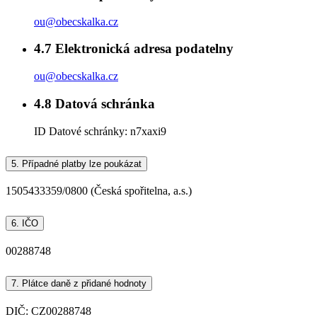
ou@obecskalka.cz
4.7
Elektronická adresa podatelny
ou@obecskalka.cz
4.8
Datová schránka
ID Datové schránky:
n7xaxi9
5.
Případné platby lze poukázat
1505433359/0800 (Česká spořitelna, a.s.)
6.
IČO
00288748
7.
Plátce daně z přidané hodnoty
DIČ: CZ00288748