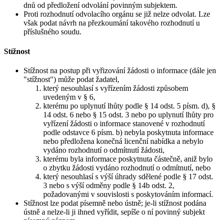
dnů od předložení odvolání povinným subjektem.
Proti rozhodnutí odvolacího orgánu se již nelze odvolat. Lze
však podat návrh na přezkoumání takového rozhodnutí u
příslušného soudu.
Stížnost
Stížnost na postup při vyřizování žádosti o informace (dále jen
"stížnost") může podat žadatel,
který nesouhlasí s vyřízením žádosti způsobem
uvedeným v § 6,
kterému po uplynutí lhůty podle § 14 odst. 5 písm. d), §
14 odst. 6 nebo § 15 odst. 3 nebo po uplynutí lhůty pro
vyřízení žádosti o informace stanovené v rozhodnutí
podle odstavce 6 písm. b) nebyla poskytnuta informace
nebo předložena konečná licenční nabídka a nebylo
vydáno rozhodnutí o odmítnutí žádosti,
kterému byla informace poskytnuta částečně, aniž bylo
o zbytku žádosti vydáno rozhodnutí o odmítnutí, nebo
který nesouhlasí s výší úhrady sdělené podle § 17 odst.
3 nebo s výší odměny podle § 14b odst. 2,
požadovanými v souvislosti s poskytováním informací.
Stížnost lze podat písemně nebo ústně; je-li stížnost podána
ústně a nelze-li ji ihned vyřídit, sepíše o ní povinný subjekt