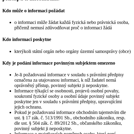
Kdo může o informaci požádat
o informaci může žádat každá fyzická nebo právnická osoba,
přičemž nemusí zdůvodňovat proč o informaci žádá
Kdo informaci poskytne
kterýkoli státní orgán nebo orgány územní samosprávy (obce)
Kdy je podání informace povinným subjektem omezeno
Je-li požadovaná informace v souladu s právními předpisy
označena za utajovanou informaci, k níž žadatel nemá
oprávněný přístup, povinný subjekt ji neposkytne.
Informace týkající se osobnosti, projevů osobní povahy,
soukromí fyzické osoby a osobní údaje povinný subjekt
poskytne jen v souladu s právními předpisy, upravujícími
jejich ochranu.
Pokud je požadovaná informace obchodním tajemstvím dle
ust. § 17 zák. č. 513/1991 Sb., obchodního zákoníku, resp.
dle ust. § 504 zák. č. 89/2012 Sb., občanského zákoníku,
povinný subjekt ji neposkytne.
Informace o majetkových poměrech osoby, která není