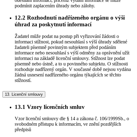
odesílání informací, přičemž vydání informace se může
podmínit zaplacením úhrady nebo zálohy.
12.2
Rozhodnutí nadřízeného orgánu o výši
úhrad za poskytnutí informací
Žadatel může podat na postup při vyřizování žádosti o
informaci stížnost, pokud nesouhlasí s výší úhrady sdělené
žadateli písemně povinným subjektem před podáním
informace nebo nesouhlasí s výší odměny za oprávnění užít
informaci na základě licenční smlouvy. Stížnost lze podat
písemně nebo ústně, a to u povinného subjektu. O stížnosti
rozhoduje nadřízený orgán. V současné době nejsou vydána
žádná usnesení nadřízeného orgánu týkajících se těchto
stížností.
13.
Licenční smlouvy
13.1
Vzory licenčních smluv
Vzor licenční smlouvy dle § 14 a zákona č. 106/1999Sb., o
svobodném přístupu k informacím, ve znění pozdějších
předpisů