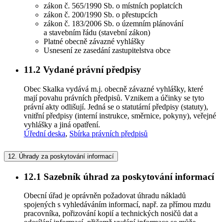
zákon č. 565/1990 Sb. o místních poplatcích
zákon č. 200/1990 Sb. o přestupcích
zákon č. 183/2006 Sb. o územním plánování
a stavebním řádu (stavební zákon)
Platné obecně závazné vyhlášky
Usnesení ze zasedání zastupitelstva obce
11.2
Vydané právní předpisy
Obec Skalka vydává m.j. obecně závazné vyhlášky, které
mají povahu právních předpisů. Vznikem a účinky se tyto
právní akty odlišují. Jedná se o statutární předpisy (statuty),
vnitřní předpisy (interní instrukce, směrnice, pokyny), veřejné
vyhlášky a jiná opatření.
Úřední deska
,
Sbírka právních předpisů
12.
Úhrady za poskytování informací
12.1
Sazebník úhrad za poskytování informací
Obecní úřad je oprávněn požadovat úhradu nákladů
spojených s vyhledáváním informací, např. za přímou mzdu
pracovníka, pořizování kopií a technických nosičů dat a