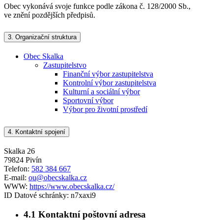
Obec vykonává svoje funkce podle zákona č. 128/2000 Sb.,
ve znění pozdějších předpisů.
3.
Organizační struktura
Obec Skalka
Zastupitelstvo
Finanční výbor zastupitelstva
Kontrolní výbor zastupitelstva
Kulturní a sociální výbor
Sportovní výbor
Výbor pro životní prostředí
4.
Kontaktní spojení
Skalka 26
79824 Pivín
Telefon:
582 384 667
E-mail:
ou@obecskalka.cz
WWW:
https://www.obecskalka.cz/
ID Datové schránky:
n7xaxi9
4.1
Kontaktní poštovní adresa