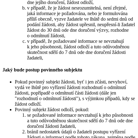
dne jejího doručení, žádost odloží,
v případě, že je žádost nesrozumitelná, není zřejmé,
jaká informace je požadována, nebo je formulována
příliš obecně, vyzve žadatele ve lhůtě do sedmi dnů od
podání žádosti, aby žádost upřesnil, neupřesní-li žadatel
žádost do 30 dnů ode dne doručení výzvy, rozhodne
o odmítnutí žádosti,
v případě, že požadované informace se nevztahují
k jeho působnosti, žádost odloží a tuto odůvodněnou
skutečnost sdělí do 7 dnů ode dne doručení žádosti
žadateli,
Jaký bude postup povinného subjektu
Pokud povinný subjekt žádosti, byť i jen zčásti, nevyhoví,
vydá ve lhůtě pro vyřízení žádosti rozhodnutí o odmítnutí
žádosti, popřípadě o odmítnutí části žádosti (dále jen
"rozhodnutí o odmítnutí žádosti"), s výjimkou případů, kdy se
žádost odloží.
Povinný subjekt žádost odloží, pokud:
se požadované informace nevztahují k jeho působnosti
a tuto odůvodněnou skutečnost sdělí do 7 dnů ode dne
doručení žádosti žadateli,
bránil nedostatek údajů o žadateli postupu vyřízení
žádosti o informaci podle tohoto zákona, zejména podle