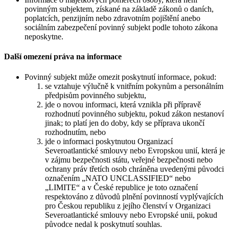
povinným subjektem, získané na základě zákonů o daních,
poplatcích, penzijním nebo zdravotním pojištění anebo
sociálním zabezpečení povinný subjekt podle tohoto zákona
neposkytne.
Další omezení práva na informace
Povinný subjekt může omezit poskytnutí informace, pokud:
se vztahuje výlučně k vnitřním pokynům a personálním
předpisům povinného subjektu,
jde o novou informaci, která vznikla při přípravě
rozhodnutí povinného subjektu, pokud zákon nestanoví
jinak; to platí jen do doby, kdy se příprava ukončí
rozhodnutím, nebo
jde o informaci poskytnutou Organizací
Severoatlantické smlouvy nebo Evropskou unií, která je
v zájmu bezpečnosti státu, veřejné bezpečnosti nebo
ochrany práv třetích osob chráněna uvedenými původci
označením „NATO UNCLASSIFIED“ nebo
„LIMITE“ a v České republice je toto označení
respektováno z důvodů plnění povinností vyplývajících
pro Českou republiku z jejího členství v Organizaci
Severoatlantické smlouvy nebo Evropské unii, pokud
původce nedal k poskytnutí souhlas.