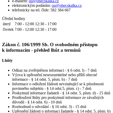
e-mailem:
ou@obecskalka.cz
elektronickým podáním:
ou@obecskalka.cz
telefonicky na tel. čísle: 582 384 667
Úřední hodiny
úterý
7:00 - 12:00
12:30 - 17:00
čtvrtek
7:00 - 12:00
12:30 - 17:00
Zákon č. 106/1999 Sb. O svobodném přístupu
k informacím - přehled lhůt a termínů
Lhůty
Odkaz na zveřejněnou informaci - § 6 odst. l) - 7 dnů
Výzva k upřesnění nesrozumitelné nebo příliš obecné
informace - § 14 odst. 5, písm. b) - 7 dnů
Informace o odložení žádosti nevztahující se k působnosti
povinného subjektu - § 14 odst.5, písm. c) - 7 dnů
Poskytnutí informace žadateli - § 14 odst. 5, písm. d) - 15 dnů
Prodloužení lhůty pro poskytnutí informace ze závažných
důvodů - § 14 odst. 6) - 10 dnů
Rozhodnutí o odvolání - § 16 odst. 3) - 15 dnů
Upřesnění žádosti o informaci žadatele - § 14 odst. 5, písm. b)