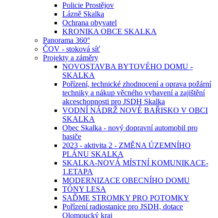
Policie Prostějov
Lázně Skalka
Ochrana obyvatel
KRONIKA OBCE SKALKA
Panorama 360°
ČOV - stoková síť
Projekty a záměry
NOVOSTAVBA BYTOVÉHO DOMU -
SKALKA
Pořízení, technické zhodnocení a oprava požární
techniky a nákup věcného vybavení a zajištění
akceschopnosti pro JSDH Skalka
VODNÍ NÁDRŽ NOVÉ BAŘISKO V OBCI
SKALKA
Obec Skalka - nový dopravní automobil pro
hasiče
2023 - aktivita 2 - ZMĚNA ÚZEMNÍHO
PLÁNU SKALKA
SKALKA-NOVÁ MÍSTNÍ KOMUNIKACE-
1.ETAPA
MODERNIZACE OBECNÍHO DOMU
TÓNY LESA
SAĎME STROMKY PRO POTOMKY
Pořízení radiostanice pro JSDH, dotace
Olomoucký kraj