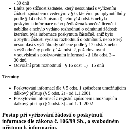
- 30 dnů
Lhůta pro stížnost žadatele, který nesouhlasí s vyřízením
žádosti způsobem uvedeným v § 6; kterému po uplynutí lhůty
podle § 14 odst. 5 písm. d) nebo §14 odst. 6 nebyla
poskytnuta informace nebo předložena konečná licenční
nabídka a nebylo vydáno rozhodnutí o odmítnutí žádosti;
kterému byla informace poskytnuta částečně, aniž bylo
o zbytku žádosti vydáno rozhodnutí o odmítnutí, nebo který
nesouhlasí s výší úhrady sdělené podle § 17 odst. 3 nebo
s výší odměny podle § 14a odst. 2, požadovanými
v souvislosti s poskytováním informací - § 16a odst. 3 –
30 dnů
Odvolání proti rozhodnutí - § 16 odst. 1) - 15 dnů
Termíny
Poskytování informací dle § 5 odst. 1 způsobem umožňujícím
dálkový přístup (§ 5 odst. 2) - od 1.1.2001
Poskytování informací z registrů způsobem umožňujícím
dálkový přístup (§ 5 odst. 3) - od 1. 1. 2002
Postup při vyřizování žádostí o poskytnutí
informace dle zákona č. 106/99 Sb., o svobodném
přístupu k informacím.