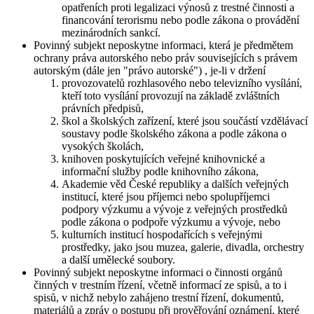
opatřeních proti legalizaci výnosů z trestné činnosti a
financování terorismu nebo podle zákona o provádění
mezinárodních sankcí.
Povinný subjekt neposkytne informaci, která je předmětem
ochrany práva autorského nebo práv souvisejících s právem
autorským (dále jen "právo autorské") , je-li v držení
provozovatelů rozhlasového nebo televizního vysílání,
kteří toto vysílání provozují na základě zvláštních
právních předpisů,
škol a školských zařízení, které jsou součástí vzdělávací
soustavy podle školského zákona a podle zákona o
vysokých školách,
knihoven poskytujících veřejné knihovnické a
informační služby podle knihovního zákona,
Akademie věd České republiky a dalších veřejných
institucí, které jsou příjemci nebo spolupříjemci
podpory výzkumu a vývoje z veřejných prostředků
podle zákona o podpoře výzkumu a vývoje, nebo
kulturních institucí hospodařících s veřejnými
prostředky, jako jsou muzea, galerie, divadla, orchestry
a další umělecké soubory.
Povinný subjekt neposkytne informaci o činnosti orgánů
činných v trestním řízení, včetně informací ze spisů, a to i
spisů, v nichž nebylo zahájeno trestní řízení, dokumentů,
materiálů a zpráv o postupu při prověřování oznámení, které